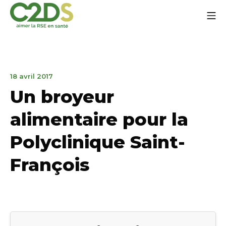
Aller
Me
au
contenu
C2DS
15
18 avril 2017
janvier
Un broyeur
2020
alimentaire pour la
Polyclinique Saint-
François