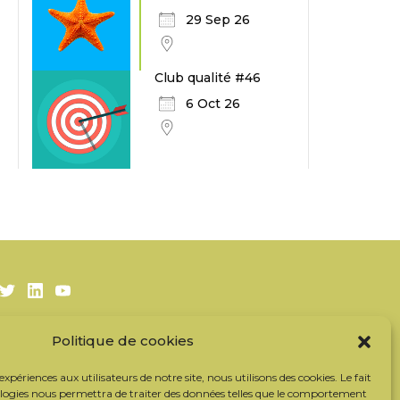
29 Sep 26
Club qualité #46
6 Oct 26
Twitter
LinkedIn
Youtube
Politique de cookies
S’inscrire à la newsletter
Nos partenaires
 expériences aux utilisateurs de notre site, nous utilisons des cookies. Le fait
Contacter l’équipe
ologies nous permettra de traiter des données telles que le comportement