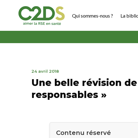
Aller
au
Qui sommes-nous ?
La bibli
contenu
C2DS
13
24 avril 2018
septembre
Une belle révision d
2018
responsables »
Contenu réservé