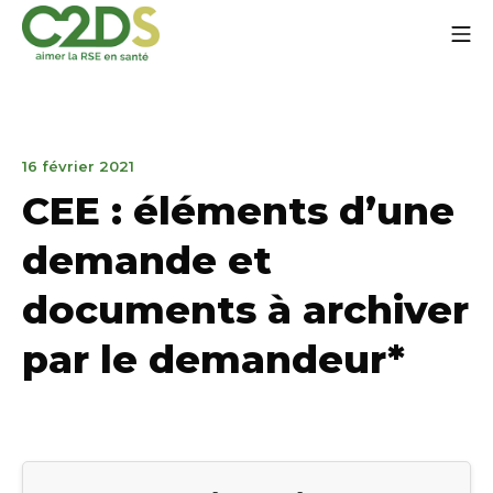
Aller
Me
au
contenu
C2DS
31
16 février 2021
mars
CEE : éléments d’une
2023
demande et
documents à archiver
par le demandeur*