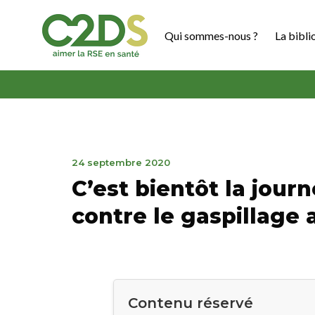
Aller
au
Qui sommes-nous ?
La bibli
contenu
C2DS
7
24 septembre 2020
juin
C’est bientôt la jour
2023
contre le gaspillage 
Contenu réservé