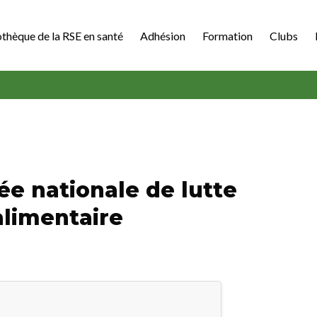
othèque de la RSE en santé
Adhésion
Formation
Clubs
née nationale de lutte
alimentaire