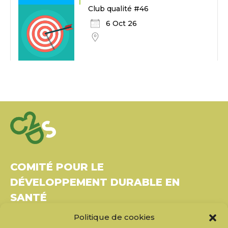
Club qualité #46
6 Oct 26
COMITÉ POUR LE
DÉVELOPPEMENT DURABLE EN
SANTÉ
Politique de cookies
Bâtiment Le Rubixco, 1 rue Bernard Maris