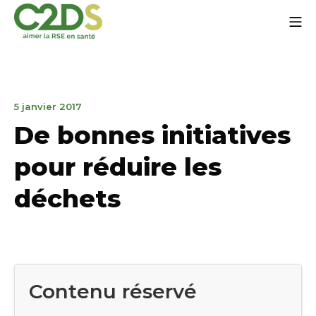
Aller
Me
au
contenu
C2DS
29
5 janvier 2017
mai
De bonnes initiatives
2017
pour réduire les
déchets
Contenu réservé