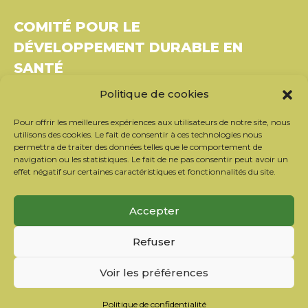
COMITÉ POUR LE
DÉVELOPPEMENT DURABLE EN
SANTÉ
Politique de cookies
Bâtiment Le Rubixco, 1 rue Bernard Maris
37270 Montlouis-sur-Loire
Pour offrir les meilleures expériences aux utilisateurs de notre site, nous
Tél. : 06 26 49 36 81 –
contact@c2ds.eu
utilisons des cookies. Le fait de consentir à ces technologies nous
permettra de traiter des données telles que le comportement de
navigation ou les statistiques. Le fait de ne pas consentir peut avoir un
Twitter
LinkedIn
Youtube
effet négatif sur certaines caractéristiques et fonctionnalités du site.
S’inscrire à la newsletter
Accepter
Nos partenaires
Refuser
Contacter l’équipe
Mentions légales
Voir les préférences
Politique de confidentialité
Politique de cookies
Politique de confidentialité