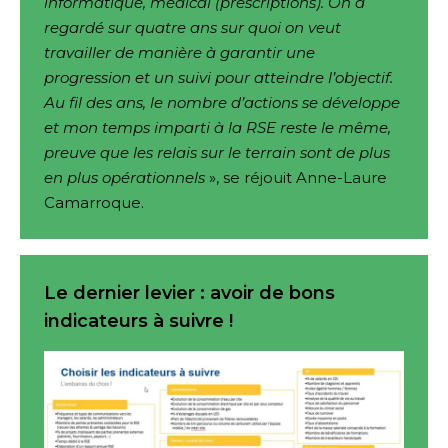
informatique, médical (prescriptions). On a
regardé sur quatre ans sur quoi on veut
travailler de manière à garantir une
progression et un suivi pour atteindre l’objectif.
Au fil des ans, le nombre d’actions se développe
et mon temps imparti à la RSE reste le même,
preuve que les relais sur le terrain sont de plus
en plus opérationnels
», se réjouit Anne-Laure
Camarroque.
Le dernier levier : avoir de bons
indicateurs à suivre !