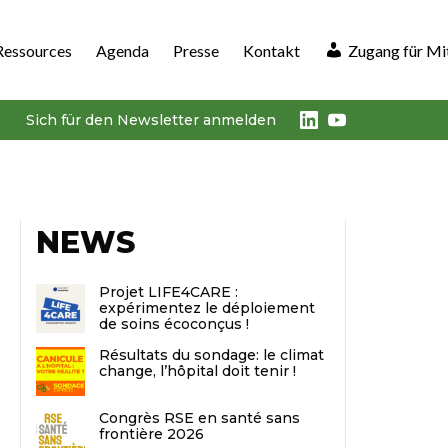
Ressources
Agenda
Presse
Kontakt
Zugang für Mi
LinkedIn
Youtube
Sich für den Newsletter anmelden
NEWS
Projet LIFE4CARE :
expérimentez le déploiement
de soins écoconçus !
Résultats du sondage: le climat
change, l’hôpital doit tenir !
Congrès RSE en santé sans
frontière 2026