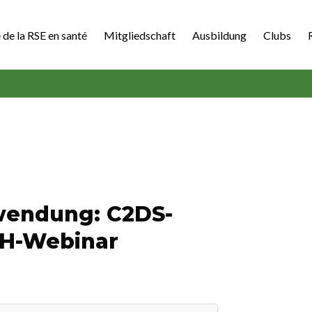
 de la RSE en santé
Mitgliedschaft
Ausbildung
Clubs
wendung: C2DS-
WH-Webinar