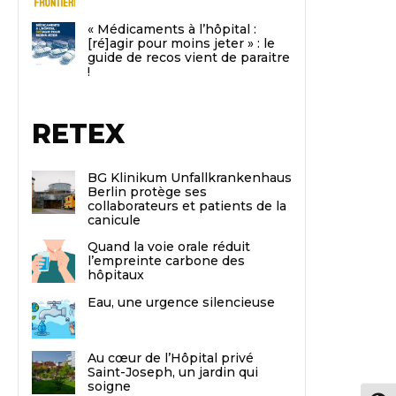
« Médicaments à l’hôpital :
[ré]agir pour moins jeter » : le
guide de recos vient de paraitre
!
RETEX
BG Klinikum Unfallkrankenhaus
Berlin protège ses
collaborateurs et patients de la
canicule
Quand la voie orale réduit
l’empreinte carbone des
hôpitaux
Eau, une urgence silencieuse
Au cœur de l’Hôpital privé
Saint-Joseph, un jardin qui
soigne