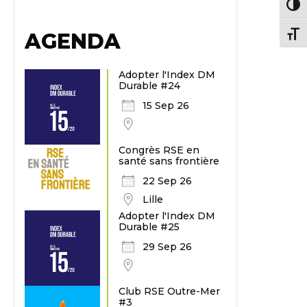
Passe
AGENDA
Chang
Adopter l'Index DM
Durable #24
15 Sep 26
Congrès RSE en
santé sans frontière
22 Sep 26
Lille
Adopter l'Index DM
Durable #25
29 Sep 26
Club RSE Outre-Mer
#3