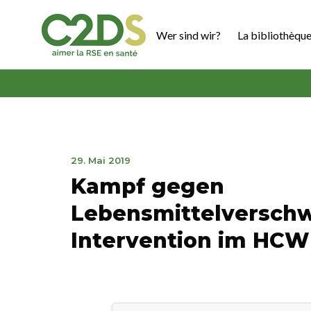
Zum
Inhalt
Wer sind wir?
La bibliothèque
springen
C2DS
28.
29. Mai 2019
Mai
Kampf gegen
2019
Lebensmittelversch
Intervention im HC