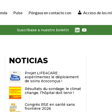
enda
Pulse
Póngase en contacto con
Acceso de los m
LinkedIn
Youtube
Suscríbase a nuestro boletín
NOTICIAS
Projet LIFE4CARE :
expérimentez le déploiement
de soins écoconçus !
Résultats du sondage: le climat
change, l’hôpital doit tenir !
Congrès RSE en santé sans
frontière 2026