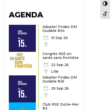
Passe
AGENDA
Chang
Adopter l'Index DM
Durable #24
15 Sep 26
Congrès RSE en
santé sans frontière
22 Sep 26
Lille
Adopter l'Index DM
Durable #25
29 Sep 26
Club RSE Outre-Mer
#3