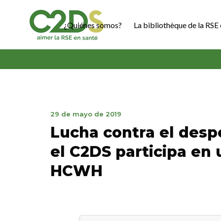
Ir
al
¿Quiénes somos?
La bibliothèque de la RSE 
contenido
C2DS
28
29 de mayo de 2019
de
Lucha contra el desp
mayo
de
el C2DS participa en
2019
HCWH