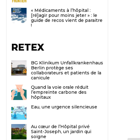
« Médicaments à l’hôpital :
[ré]agir pour moins jeter » : le
guide de recos vient de paraitre
!
RETEX
BG Klinikum Unfallkrankenhaus
Berlin protège ses
collaborateurs et patients de la
canicule
Quand la voie orale réduit
l’empreinte carbone des
hôpitaux
Eau, une urgence silencieuse
Au cœur de l’Hôpital privé
Saint-Joseph, un jardin qui
soigne