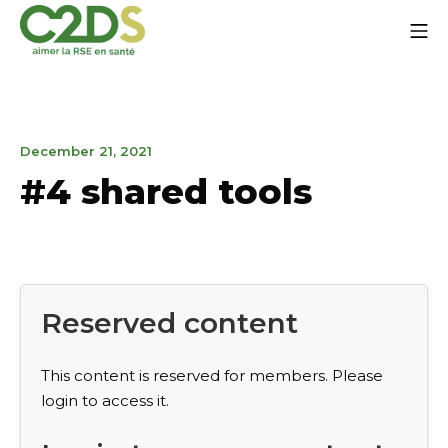
Go
Mo
to
content
C2DS
December
December 21, 2021
21,
#4 shared tools
2021
Reserved content
This content is reserved for members. Please
login to access it.