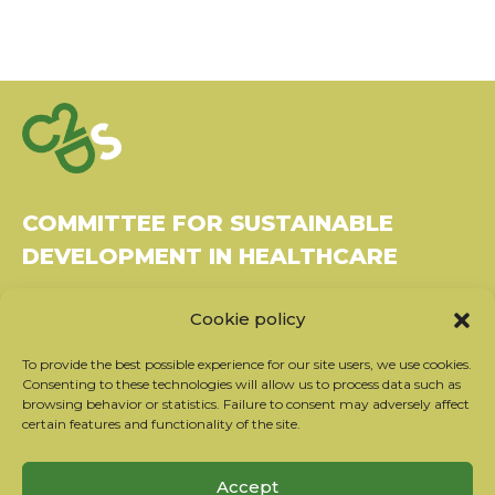
COMMITTEE FOR SUSTAINABLE
DEVELOPMENT IN HEALTHCARE
Bâtiment Le Rubixco, 1 rue Bernard Maris
Cookie policy
37270 Montlouis-sur-Loire
Tel: 06 26 49 36 81 -
contact@c2ds.eu
To provide the best possible experience for our site users, we use cookies.
Consenting to these technologies will allow us to process data such as
browsing behavior or statistics. Failure to consent may adversely affect
Twitter
LinkedIn
Youtube
certain features and functionality of the site.
Subscribe to our newsletter
Accept