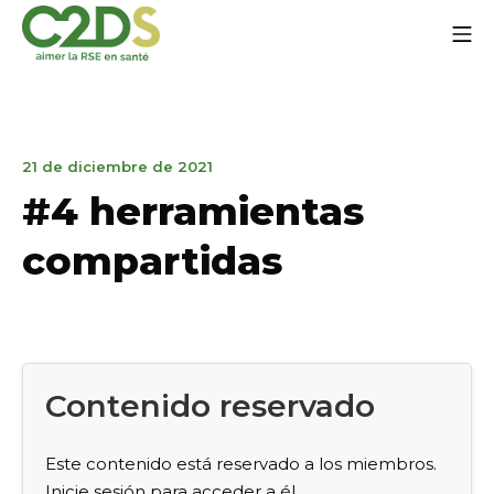
Ir
Me
al
contenido
C2DS
21
21 de diciembre de 2021
de
#4 herramientas
diciembre
de
compartidas
2021
Contenido reservado
Este contenido está reservado a los miembros.
Inicie sesión para acceder a él.