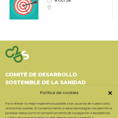
6 Oct 26
COMITÉ DE DESARROLLO
SOSTENIBLE DE LA SANIDAD
Política de cookies
Bâtiment Le Rubixco, 1 rue Bernard Maris
37270 Montlouis-sur-Loire
Para ofrecer la mejor experiencia posible a los usuarios de nuestro sitio,
Tel: 06 26 49 36 81 -
contact@c2ds.eu
utilizamos cookies. El consentimiento a estas tecnologías nos permitirá
procesar datos como el comportamiento de navegación o estadísticas.
La falta de consentimiento puede afectar negativamente a