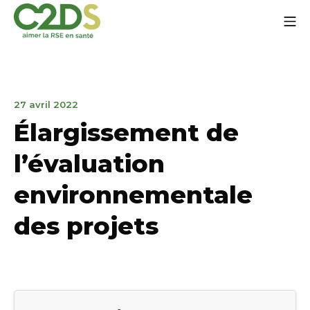
Go
Mo
to
content
C2DS
March
27 avril 2022
31,
Élargissement de
2023
l’évaluation
environnementale
des projets