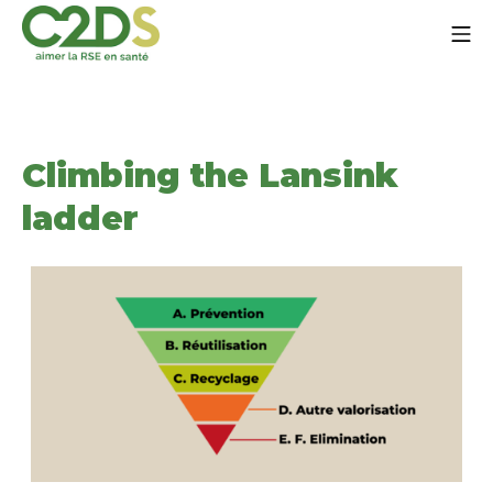
Go
Mo
to
content
C2DS
Climbing the Lansink
ladder