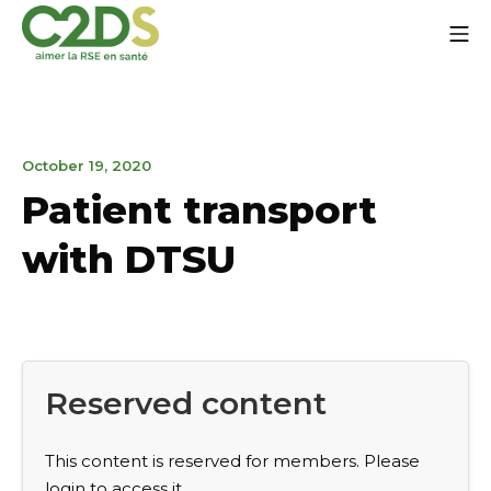
Go
Mo
to
content
C2DS
January
October 19, 2020
19,
Patient transport
2025
with DTSU
Reserved content
This content is reserved for members. Please
login to access it.