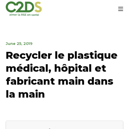
Go
Mo
to
content
C2DS
March
June 25, 2019
27,
Recycler le plastique
2020
médical, hôpital et
fabricant main dans
la main