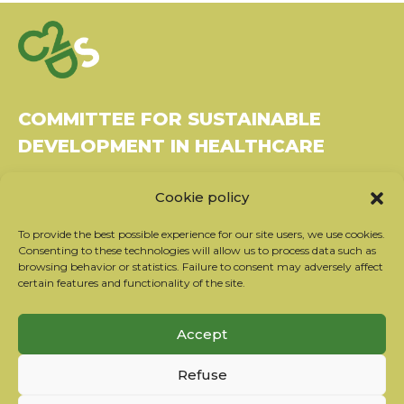
COMMITTEE FOR SUSTAINABLE
DEVELOPMENT IN HEALTHCARE
Bâtiment Le Rubixco, 1 rue Bernard Maris
Cookie policy
37270 Montlouis-sur-Loire
Tel: 06 26 49 36 81 -
contact@c2ds.eu
To provide the best possible experience for our site users, we use cookies.
Consenting to these technologies will allow us to process data such as
browsing behavior or statistics. Failure to consent may adversely affect
Twitter
LinkedIn
Youtube
certain features and functionality of the site.
Subscribe to our newsletter
Accept
Our partners
Refuse
Contact the team
Terms of use