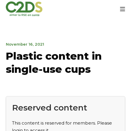
Go
Mo
to
content
C2DS
January
November 16, 2021
21,
Plastic content in
2022
single-use cups
Reserved content
This content is reserved for members. Please
login to access it.