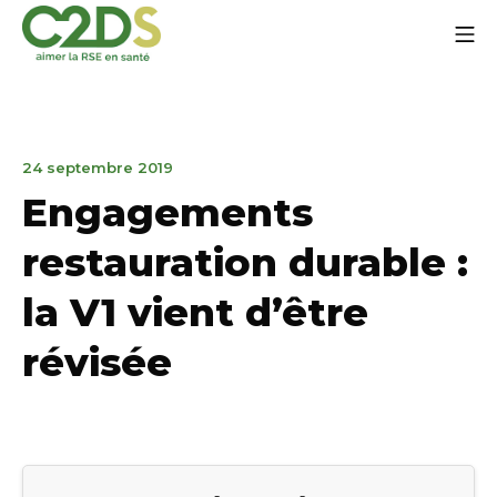
Aller
Me
au
contenu
C2DS
24
24 septembre 2019
septembre
Engagements
2019
restauration durable :
la V1 vient d’être
révisée