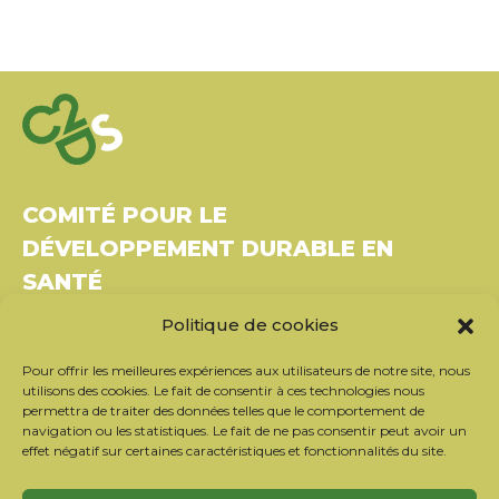
COMITÉ POUR LE
DÉVELOPPEMENT DURABLE EN
SANTÉ
Politique de cookies
Bâtiment Le Rubixco, 1 rue Bernard Maris
37270 Montlouis-sur-Loire
Pour offrir les meilleures expériences aux utilisateurs de notre site, nous
Tél. : 06 26 49 36 81 –
contact@c2ds.eu
utilisons des cookies. Le fait de consentir à ces technologies nous
permettra de traiter des données telles que le comportement de
navigation ou les statistiques. Le fait de ne pas consentir peut avoir un
Twitter
LinkedIn
Youtube
effet négatif sur certaines caractéristiques et fonctionnalités du site.