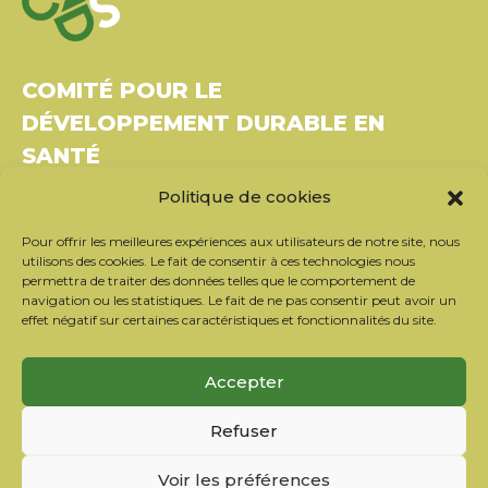
COMITÉ POUR LE
DÉVELOPPEMENT DURABLE EN
SANTÉ
Politique de cookies
Bâtiment Le Rubixco, 1 rue Bernard Maris
37270 Montlouis-sur-Loire
Pour offrir les meilleures expériences aux utilisateurs de notre site, nous
Tél. : 06 26 49 36 81 –
contact@c2ds.eu
utilisons des cookies. Le fait de consentir à ces technologies nous
permettra de traiter des données telles que le comportement de
navigation ou les statistiques. Le fait de ne pas consentir peut avoir un
Twitter
LinkedIn
Youtube
effet négatif sur certaines caractéristiques et fonctionnalités du site.
S’inscrire à la newsletter
Accepter
Nos partenaires
Refuser
Contacter l’équipe
Mentions légales
Voir les préférences