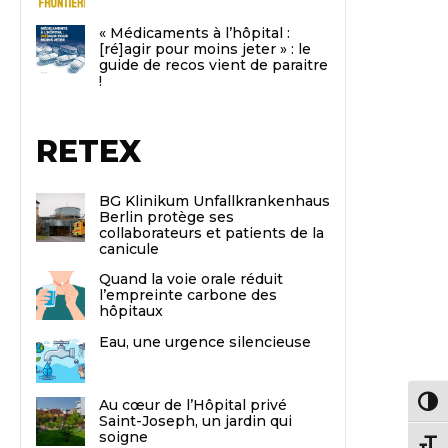
« Médicaments à l’hôpital :
[ré]agir pour moins jeter » : le
guide de recos vient de paraitre
!
RETEX
BG Klinikum Unfallkrankenhaus
Berlin protège ses
collaborateurs et patients de la
canicule
Quand la voie orale réduit
l’empreinte carbone des
hôpitaux
Eau, une urgence silencieuse
Au cœur de l’Hôpital privé
Passe
Saint-Joseph, un jardin qui
soigne
Chang