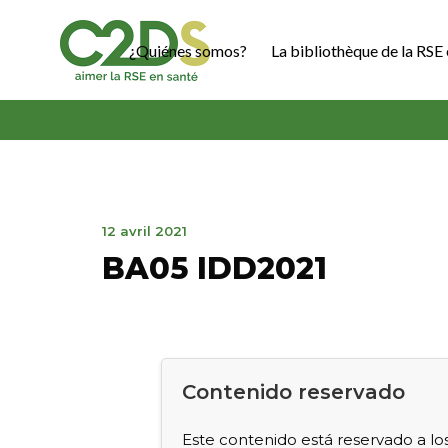
Ir
al
¿Quiénes somos?
La bibliothèque de la RSE 
contenido
C2DS
12
12 avril 2021
avril
BA05 IDD2021
2021
Contenido reservado
Este contenido está reservado a lo