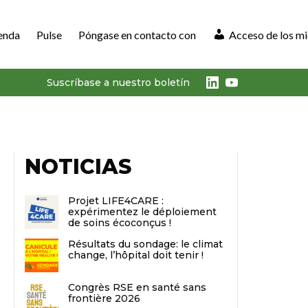
enda
Pulse
Póngase en contacto con
Acceso de los m
LinkedIn
Youtube
Suscríbase a nuestro boletín
NOTICIAS
Projet LIFE4CARE :
expérimentez le déploiement
de soins écoconçus !
Résultats du sondage: le climat
change, l’hôpital doit tenir !
Congrès RSE en santé sans
frontière 2026