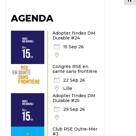
AGENDA
Adopter l'Index DM
Durable #24
15 Sep 26
Congrès RSE en
santé sans frontière
22 Sep 26
Lille
Adopter l'Index DM
Durable #25
29 Sep 26
Club RSE Outre-Mer
#3