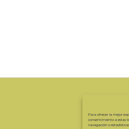
Para ofrecer la mejor expe
consentimiento a estas 
navegación o estadística