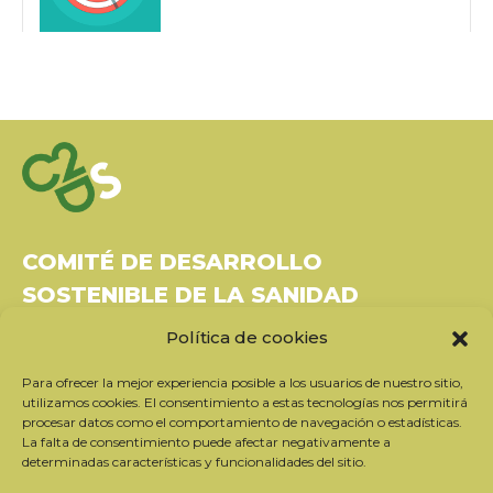
COMITÉ DE DESARROLLO
SOSTENIBLE DE LA SANIDAD
Política de cookies
Bâtiment Le Rubixco, 1 rue Bernard Maris
37270 Montlouis-sur-Loire
Para ofrecer la mejor experiencia posible a los usuarios de nuestro sitio,
Tel: 06 26 49 36 81 -
contact@c2ds.eu
utilizamos cookies. El consentimiento a estas tecnologías nos permitirá
procesar datos como el comportamiento de navegación o estadísticas.
La falta de consentimiento puede afectar negativamente a
Twitter
LinkedIn
Youtube
determinadas características y funcionalidades del sitio.