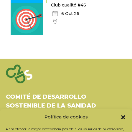
Club qualité #46
6 Oct 26
COMITÉ DE DESARROLLO
SOSTENIBLE DE LA SANIDAD
Política de cookies
Bâtiment Le Rubixco, 1 rue Bernard Maris
37270 Montlouis-sur-Loire
Para ofrecer la mejor experiencia posible a los usuarios de nuestro sitio,