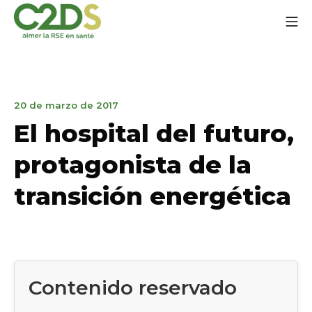
Ir
Me
al
contenido
C2DS
21
20 de marzo de 2017
de
El hospital del futuro,
enero
de
protagonista de la
2020
transición energética
Contenido reservado