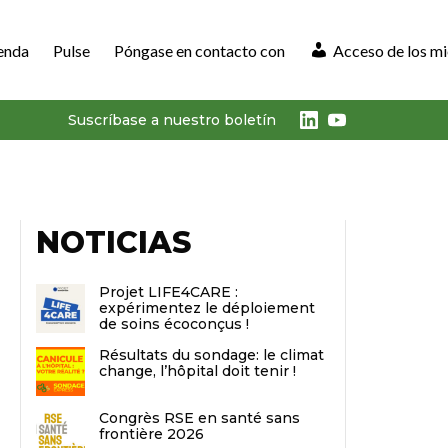
enda
Pulse
Póngase en contacto con
Acceso de los m
LinkedIn
Youtube
Suscríbase a nuestro boletín
NOTICIAS
Projet LIFE4CARE :
expérimentez le déploiement
de soins écoconçus !
Résultats du sondage: le climat
change, l’hôpital doit tenir !
Congrès RSE en santé sans
frontière 2026