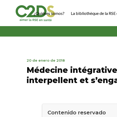
Ir
al
¿Quiénes somos?
La bibliothèque de la RSE 
contenido
C2DS
21
20 de enero de 2018
de
Médecine intégrative
enero
de
interpellent et s’en
2025
Contenido reservado