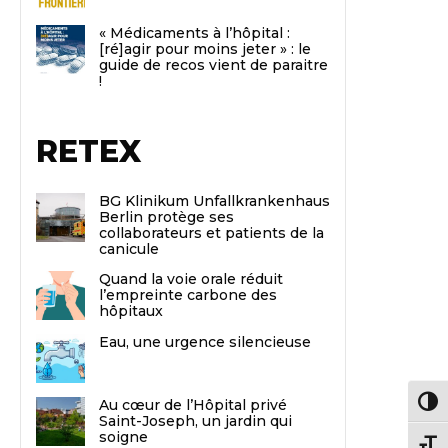
« Médicaments à l’hôpital :
[ré]agir pour moins jeter » : le
guide de recos vient de paraitre
!
RETEX
BG Klinikum Unfallkrankenhaus
Berlin protège ses
collaborateurs et patients de la
canicule
Quand la voie orale réduit
l’empreinte carbone des
hôpitaux
Eau, une urgence silencieuse
Au cœur de l’Hôpital privé
Passe
Saint-Joseph, un jardin qui
soigne
Chang