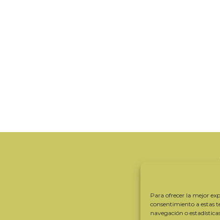
Para ofrecer la mejor expe
consentimiento a estas 
navegación o estadística