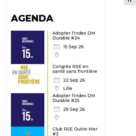
AGENDA
Adopter l'Index DM
Durable #24
15 Sep 26
Congrès RSE en
santé sans frontière
22 Sep 26
Lille
Adopter l'Index DM
Durable #25
29 Sep 26
Club RSE Outre-Mer
#3