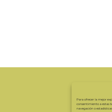
Para ofrecer la mejor expe
consentimiento a estas 
navegación o estadística