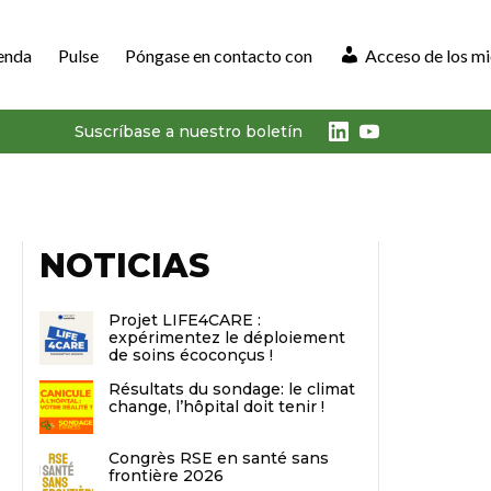
enda
Pulse
Póngase en contacto con
Acceso de los m
LinkedIn
Youtube
Suscríbase a nuestro boletín
NOTICIAS
Projet LIFE4CARE :
expérimentez le déploiement
de soins écoconçus !
Résultats du sondage: le climat
change, l’hôpital doit tenir !
Congrès RSE en santé sans
frontière 2026