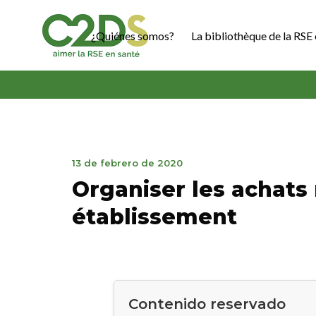
Ir
al
¿Quiénes somos?
La bibliothèque de la RSE 
contenido
C2DS
25
13 de febrero de 2020
de
Organiser les achats
noviembre
de
établissement
2020
Contenido reservado