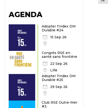
AGENDA
Adopter l'Index DM
Durable #24
15 Sep 26
Congrès RSE en
santé sans frontière
22 Sep 26
Lille
Adopter l'Index DM
Durable #25
29 Sep 26
Club RSE Outre-Mer
#3