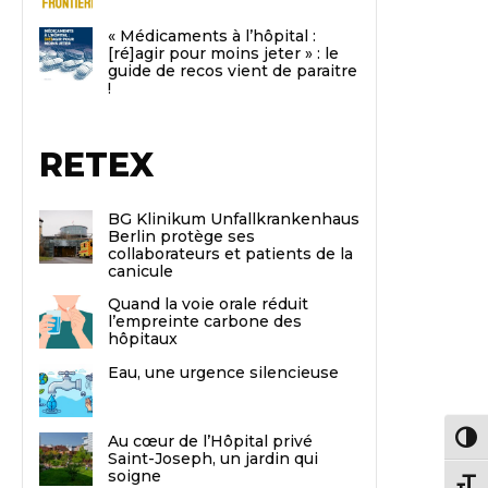
« Médicaments à l’hôpital :
[ré]agir pour moins jeter » : le
guide de recos vient de paraitre
!
RETEX
BG Klinikum Unfallkrankenhaus
Berlin protège ses
collaborateurs et patients de la
canicule
Quand la voie orale réduit
l’empreinte carbone des
hôpitaux
Eau, une urgence silencieuse
Au cœur de l’Hôpital privé
Passe
Saint-Joseph, un jardin qui
soigne
Chang