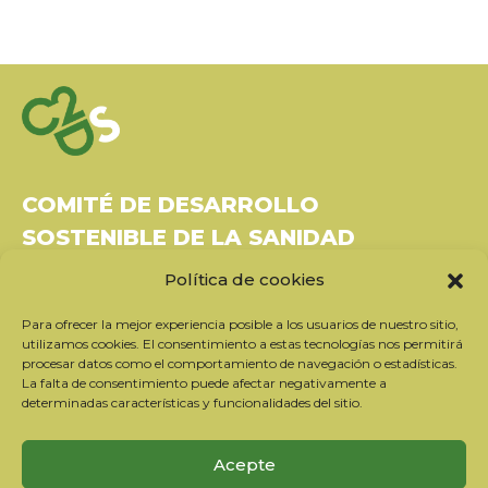
COMITÉ DE DESARROLLO
SOSTENIBLE DE LA SANIDAD
Política de cookies
Bâtiment Le Rubixco, 1 rue Bernard Maris
37270 Montlouis-sur-Loire
Para ofrecer la mejor experiencia posible a los usuarios de nuestro sitio,
Tel: 06 26 49 36 81 -
contact@c2ds.eu
utilizamos cookies. El consentimiento a estas tecnologías nos permitirá
procesar datos como el comportamiento de navegación o estadísticas.
La falta de consentimiento puede afectar negativamente a
Twitter
LinkedIn
Youtube
determinadas características y funcionalidades del sitio.
Suscríbase a nuestro boletín
Acepte