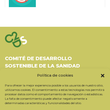
COMITÉ DE DESARROLLO
SOSTENIBLE DE LA SANIDAD
Política de cookies
Bâtiment Le Rubixco, 1 rue Bernard Maris
37270 Montlouis-sur-Loire
Para ofrecer la mejor experiencia posible a los usuarios de nuestro sitio,
Tel: 06 26 49 36 81 -
contact@c2ds.eu
utilizamos cookies. El consentimiento a estas tecnologías nos permitirá
procesar datos como el comportamiento de navegación o estadísticas.
La falta de consentimiento puede afectar negativamente a
Twitter
LinkedIn
Youtube
determinadas características y funcionalidades del sitio.