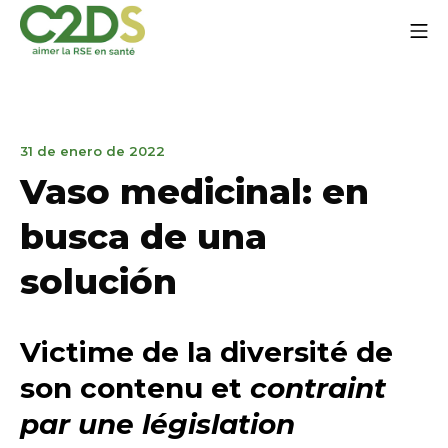
Ir
Me
al
contenido
C2DS
19
31 de enero de 2022
de
Vaso medicinal: en
julio
de
busca de una
2022
solución
Victime de la diversité de
son contenu et
contraint
par une législation