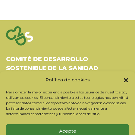
COMITÉ DE DESARROLLO
SOSTENIBLE DE LA SANIDAD
Política de cookies
Bâtiment Le Rubixco, 1 rue Bernard Maris
37270 Montlouis-sur-Loire
Para ofrecer la mejor experiencia posible a los usuarios de nuestro sitio,
Tel: 06 26 49 36 81 -
contact@c2ds.eu
utilizamos cookies. El consentimiento a estas tecnologías nos permitirá
procesar datos como el comportamiento de navegación o estadísticas.
La falta de consentimiento puede afectar negativamente a
Twitter
LinkedIn
Youtube
determinadas características y funcionalidades del sitio.
Suscríbase a nuestro boletín
Acepte