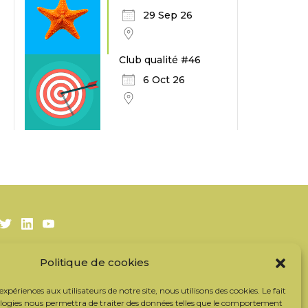
29 Sep 26
Club qualité #46
6 Oct 26
Twitter
LinkedIn
Youtube
Politique de cookies
S’inscrire à la newsletter
Nos partenaires
 expériences aux utilisateurs de notre site, nous utilisons des cookies. Le fait
Contacter l’équipe
ologies nous permettra de traiter des données telles que le comportement