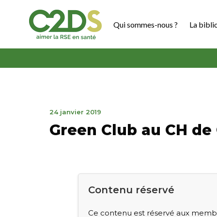
Aller
au
Qui sommes-nous ?
La bibli
contenu
C2DS
30
24 janvier 2019
mars
Green Club au CH de
2020
Contenu réservé
Ce contenu est réservé aux membre