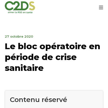
Aller
Me
au
contenu
C2DS
7
27 octobre 2020
juin
Le bloc opératoire en
2023
période de crise
sanitaire
Contenu réservé