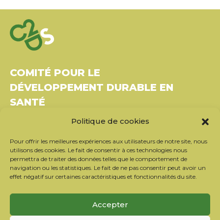
COMITÉ POUR LE
DÉVELOPPEMENT DURABLE EN
SANTÉ
Politique de cookies
Bâtiment Le Rubixco, 1 rue Bernard Maris
37270 Montlouis-sur-Loire
Pour offrir les meilleures expériences aux utilisateurs de notre site, nous
Tél. : 06 26 49 36 81 –
contact@c2ds.eu
utilisons des cookies. Le fait de consentir à ces technologies nous
permettra de traiter des données telles que le comportement de
navigation ou les statistiques. Le fait de ne pas consentir peut avoir un
Twitter
LinkedIn
Youtube
effet négatif sur certaines caractéristiques et fonctionnalités du site.
S’inscrire à la newsletter
Accepter
Nos partenaires