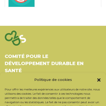
COMITÉ POUR LE
DÉVELOPPEMENT DURABLE EN
SANTÉ
Politique de cookies
Bâtiment Le Rubixco, 1 rue Bernard Maris
37270 Montlouis-sur-Loire
Pour offrir les meilleures expériences aux utilisateurs de notre site, nous
Tél. : 06 26 49 36 81 –
contact@c2ds.eu
utilisons des cookies. Le fait de consentir à ces technologies nous
permettra de traiter des données telles que le comportement de
navigation ou les statistiques. Le fait de ne pas consentir peut avoir un
Twitter
LinkedIn
Youtube