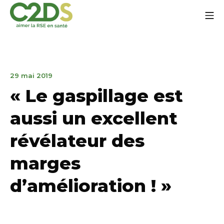
Aller
Me
au
contenu
C2DS
22
29 mai 2019
novembre
« Le gaspillage est
2021
aussi un excellent
révélateur des
marges
d’amélioration ! »