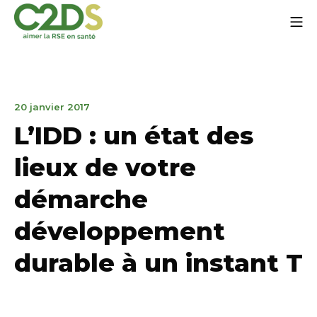
Aller
Me
au
contenu
C2DS
21
20 janvier 2017
janvier
L’IDD : un état des
2025
lieux de votre
démarche
développement
durable à un instant T