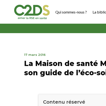
Aller
au
Qui sommes-nous ?
La bibli
contenu
C2DS
1
17 mars 2016
novembre
La Maison de santé M
2021
son guide de l’éco-s
Contenu réservé