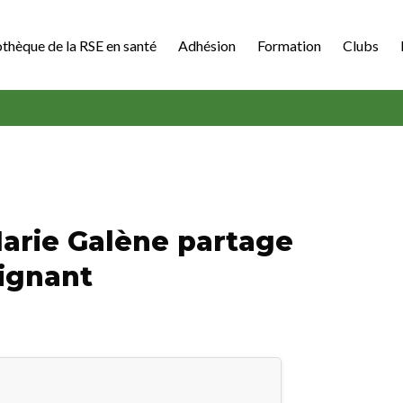
othèque de la RSE en santé
Adhésion
Formation
Clubs
arie Galène partage
oignant