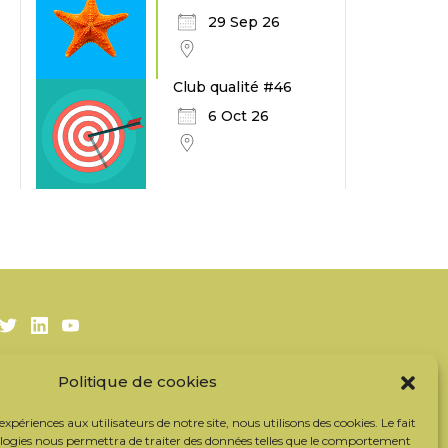
29 Sep 26
Club qualité #46
6 Oct 26
Twitter
LinkedIn
Youtube
Politique de cookies
S’inscrire à la newsletter
Nos partenaires
 expériences aux utilisateurs de notre site, nous utilisons des cookies. Le fait
Contacter l’équipe
ologies nous permettra de traiter des données telles que le comportement