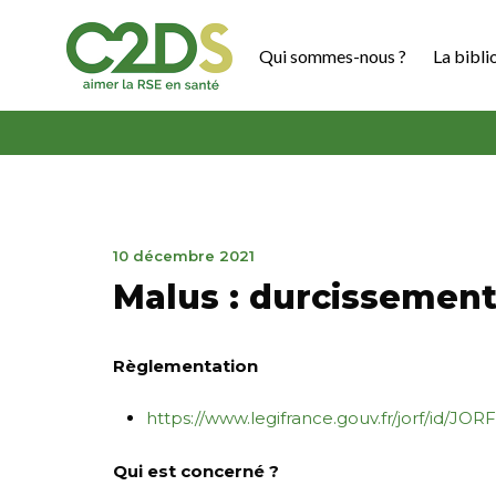
Aller
au
Qui sommes-nous ?
La bibli
contenu
C2DS
10
10 décembre 2021
décembre
Malus : durcissemen
2021
Règlementation
https://www.legifrance.gouv.fr/jorf/id/
Qui est concerné ?