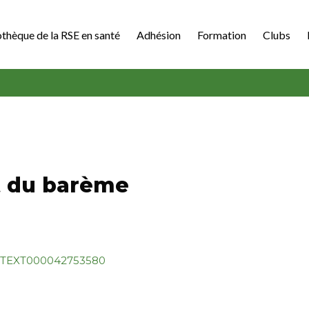
othèque de la RSE en santé
Adhésion
Formation
Clubs
t du barème
JORFTEXT000042753580