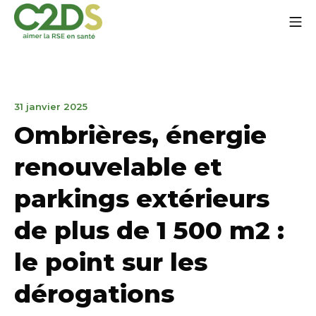
Aller
Me
au
contenu
C2DS
15
31 janvier 2025
mai
Ombrières, énergie
2025
renouvelable et
parkings extérieurs
de plus de 1 500 m2 :
le point sur les
dérogations