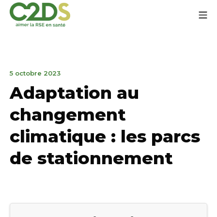
Aller
Me
au
contenu
C2DS
9
5 octobre 2023
octobre
Adaptation au
2023
changement
climatique : les parcs
de stationnement