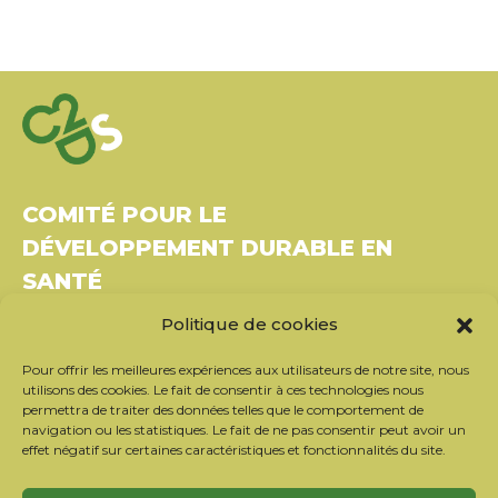
COMITÉ POUR LE
DÉVELOPPEMENT DURABLE EN
SANTÉ
Politique de cookies
Bâtiment Le Rubixco, 1 rue Bernard Maris
37270 Montlouis-sur-Loire
Pour offrir les meilleures expériences aux utilisateurs de notre site, nous
Tél. : 06 26 49 36 81 –
contact@c2ds.eu
utilisons des cookies. Le fait de consentir à ces technologies nous
permettra de traiter des données telles que le comportement de
navigation ou les statistiques. Le fait de ne pas consentir peut avoir un
Twitter
LinkedIn
Youtube
effet négatif sur certaines caractéristiques et fonctionnalités du site.