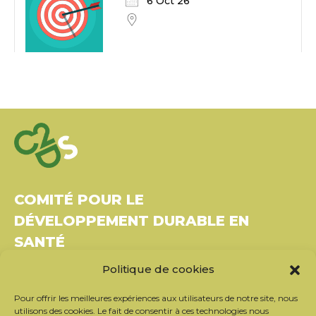
6 Oct 26
COMITÉ POUR LE
DÉVELOPPEMENT DURABLE EN
SANTÉ
Politique de cookies
Bâtiment Le Rubixco, 1 rue Bernard Maris
37270 Montlouis-sur-Loire
Pour offrir les meilleures expériences aux utilisateurs de notre site, nous
Tél. : 06 26 49 36 81 –
contact@c2ds.eu
utilisons des cookies. Le fait de consentir à ces technologies nous