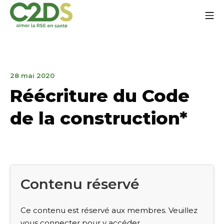
Aller
Me
au
contenu
C2DS
28
28 mai 2020
mars
Réécriture du Code
2023
de la construction*
Contenu réservé
Ce contenu est réservé aux membres. Veuillez
vous connecter pour y accéder.