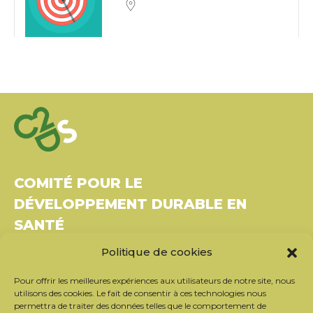
COMITÉ POUR LE
DÉVELOPPEMENT DURABLE EN
SANTÉ
Politique de cookies
Bâtiment Le Rubixco, 1 rue Bernard Maris
37270 Montlouis-sur-Loire
Pour offrir les meilleures expériences aux utilisateurs de notre site, nous
Tél. : 06 26 49 36 81 –
contact@c2ds.eu
utilisons des cookies. Le fait de consentir à ces technologies nous
permettra de traiter des données telles que le comportement de