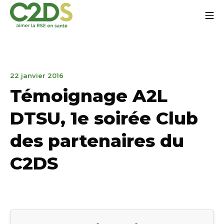
Aller
Me
au
contenu
C2DS
6
22 janvier 2016
juin
Témoignage A2L
2019
DTSU, 1e soirée Club
des partenaires du
C2DS