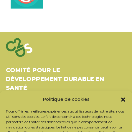
COMITÉ POUR LE
DÉVELOPPEMENT DURABLE EN
SANTÉ
Politique de cookies
Bâtiment Le Rubixco, 1 rue Bernard Maris
37270 Montlouis-sur-Loire
Pour offrir les meilleures expériences aux utilisateurs de notre site, nous
Tél. : 06 26 49 36 81 –
contact@c2ds.eu
utilisons des cookies. Le fait de consentir à ces technologies nous
permettra de traiter des données telles que le comportement de
navigation ou les statistiques. Le fait de ne pas consentir peut avoir un
Twitter
LinkedIn
Youtube