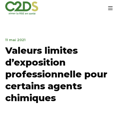
Aller
Me
au
contenu
C2DS
31
11 mai 2021
mars
Valeurs limites
2023
d’exposition
professionnelle pour
certains agents
chimiques