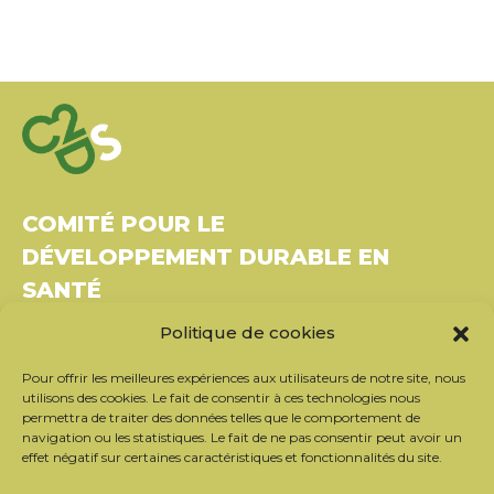
COMITÉ POUR LE
DÉVELOPPEMENT DURABLE EN
SANTÉ
Politique de cookies
Bâtiment Le Rubixco, 1 rue Bernard Maris
37270 Montlouis-sur-Loire
Pour offrir les meilleures expériences aux utilisateurs de notre site, nous
Tél. : 06 26 49 36 81 –
contact@c2ds.eu
utilisons des cookies. Le fait de consentir à ces technologies nous
permettra de traiter des données telles que le comportement de
navigation ou les statistiques. Le fait de ne pas consentir peut avoir un
Twitter
LinkedIn
Youtube
effet négatif sur certaines caractéristiques et fonctionnalités du site.