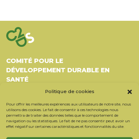
COMITÉ POUR LE
DÉVELOPPEMENT DURABLE EN
SANTÉ
Politique de cookies
Bâtiment Le Rubixco, 1 rue Bernard Maris
37270 Montlouis-sur-Loire
Pour offrir les meilleures expériences aux utilisateurs de notre site, nous
Tél. : 06 26 49 36 81 –
contact@c2ds.eu
utilisons des cookies. Le fait de consentir à ces technologies nous
permettra de traiter des données telles que le comportement de
navigation ou les statistiques. Le fait de ne pas consentir peut avoir un
Twitter
LinkedIn
Youtube
effet négatif sur certaines caractéristiques et fonctionnalités du site.