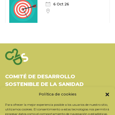
6 Oct 26
COMITÉ DE DESARROLLO
SOSTENIBLE DE LA SANIDAD
Política de cookies
Bâtiment Le Rubixco, 1 rue Bernard Maris
37270 Montlouis-sur-Loire
Para ofrecer la mejor experiencia posible a los usuarios de nuestro sitio,
Tel: 06 26 49 36 81 -
contact@c2ds.eu
utilizamos cookies. El consentimiento a estas tecnologías nos permitirá
procesar datos como el comportamiento de navegación o estadísticas.