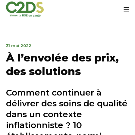
Ir
Me
al
contenido
C2DS
19
31 mai 2022
de
À l’envolée des prix,
julio
de
des solutions
2022
Comment continuer à
délivrer des soins de qualité
dans un contexte
inflationniste ? 10