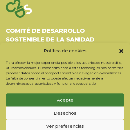
COMITÉ DE DESARROLLO
SOSTENIBLE DE LA SANIDAD
Política de cookies
Bâtiment Le Rubixco, 1 rue Bernard Maris
37270 Montlouis-sur-Loire
Para ofrecer la mejor experiencia posible a los usuarios de nuestro sitio,
Tel: 06 26 49 36 81 -
contact@c2ds.eu
utilizamos cookies. El consentimiento a estas tecnologías nos permitirá
procesar datos como el comportamiento de navegación o estadísticas.
La falta de consentimiento puede afectar negativamente a
Twitter
LinkedIn
Youtube
determinadas características y funcionalidades del sitio.
Suscríbase a nuestro boletín
Acepte
Nuestros socios
Desechos
Contactar con el equipo
Información jurídica
Ver preferencias