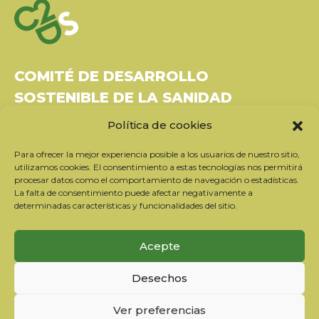
COMITÉ DE DESARROLLO
SOSTENIBLE DE LA SANIDAD
Política de cookies
Bâtiment Le Rubixco, 1 rue Bernard Maris
37270 Montlouis-sur-Loire
Para ofrecer la mejor experiencia posible a los usuarios de nuestro sitio,
Tel: 06 26 49 36 81 -
contact@c2ds.eu
utilizamos cookies. El consentimiento a estas tecnologías nos permitirá
procesar datos como el comportamiento de navegación o estadísticas.
La falta de consentimiento puede afectar negativamente a
Twitter
LinkedIn
Youtube
determinadas características y funcionalidades del sitio.
Suscríbase a nuestro boletín
Acepte
Nuestros socios
Desechos
Contactar con el equipo
Información jurídica
Ver preferencias