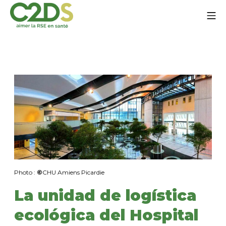
Ir
Me
al
contenido
C2DS
Photo :
©
CHU Amiens Picardie
La unidad de logística
ecológica del Hospital