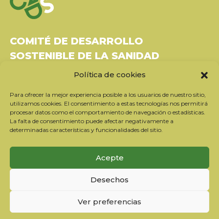
COMITÉ DE DESARROLLO
SOSTENIBLE DE LA SANIDAD
Política de cookies
Bâtiment Le Rubixco, 1 rue Bernard Maris
37270 Montlouis-sur-Loire
Para ofrecer la mejor experiencia posible a los usuarios de nuestro sitio,
Tel: 06 26 49 36 81 -
contact@c2ds.eu
utilizamos cookies. El consentimiento a estas tecnologías nos permitirá
procesar datos como el comportamiento de navegación o estadísticas.
La falta de consentimiento puede afectar negativamente a
Twitter
LinkedIn
Youtube
determinadas características y funcionalidades del sitio.
Suscríbase a nuestro boletín
Acepte
Nuestros socios
Desechos
Contactar con el equipo
Información jurídica
Ver preferencias
Política de privacidad