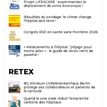
Projet LIFE4CARE : expérimentez le
déploiement de soins écoconçus !
Résultats du sondage: le climat change,
l’hôpital doit tenir !
Congrès RSE en santé sans frontière 2026
« Médicaments à l’hôpital : [ré]agir pour
moins jeter » : le guide de recos vient de
paraitre !
RETEX
BG Klinikum Unfallkrankenhaus Berlin
protège ses collaborateurs et patients de
la canicule
Quand la voie orale réduit l’empreinte
carbone des hôpitaux