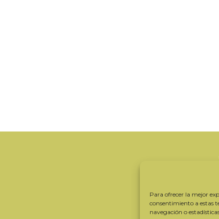
Para ofrecer la mejor expe
consentimiento a estas 
navegación o estadística