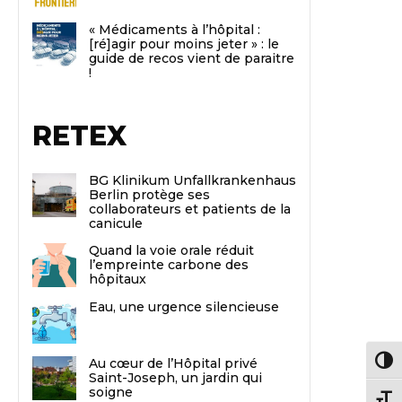
« Médicaments à l’hôpital :
[ré]agir pour moins jeter » : le
guide de recos vient de paraitre
!
RETEX
BG Klinikum Unfallkrankenhaus
Berlin protège ses
collaborateurs et patients de la
canicule
Quand la voie orale réduit
l’empreinte carbone des
hôpitaux
Eau, une urgence silencieuse
Au cœur de l’Hôpital privé
Passe
Saint-Joseph, un jardin qui
soigne
Chang