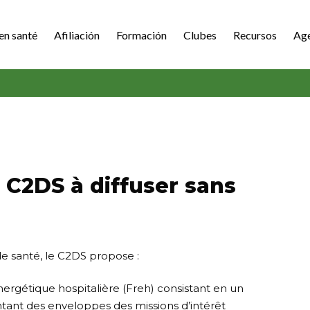
en santé
Afiliación
Formación
Clubes
Recursos
Ag
 C2DS à diffuser sans
e santé, le C2DS propose :
nergétique hospitalière (Freh) consistant en un
ontant des enveloppes des missions d’intérêt