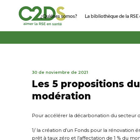
Ir
al
¿Quiénes somos?
La bibliothèque de la RSE 
contenido
C2DS
30
30 de noviembre de 2021
de
Les 5 propositions du
noviembre
de
modération
2021
Pour accélérer la décarbonation du secteur d
1/ la création d’un Fonds pour la rénovation é
prêt à taux zéro et l’affectation de 1 % du m