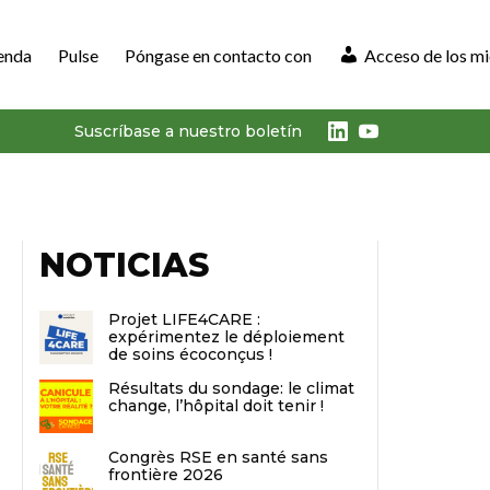
enda
Pulse
Póngase en contacto con
Acceso de los m
LinkedIn
Youtube
Suscríbase a nuestro boletín
NOTICIAS
Projet LIFE4CARE :
expérimentez le déploiement
de soins écoconçus !
Résultats du sondage: le climat
change, l’hôpital doit tenir !
Congrès RSE en santé sans
frontière 2026