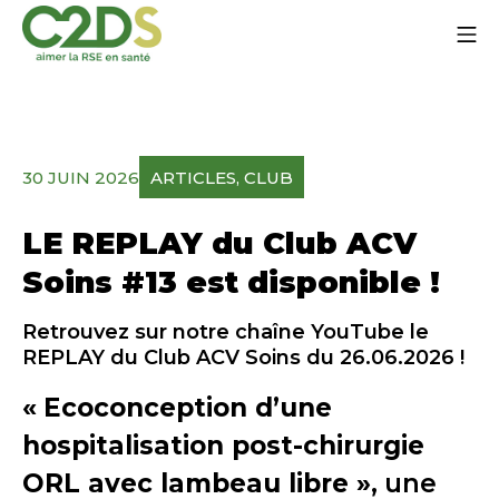
Ir
Me
al
contenido
C2DS
30 JUIN 2026
ARTICLES
, 
CLUB
LE REPLAY du Club ACV
Soins #13 est disponible !
Retrouvez sur notre chaîne YouTube le
REPLAY du Club ACV Soins du 26.06.2026 !
«
Ecoconception d’une
hospitalisation post-chirurgie
ORL avec lambeau libre »
, une