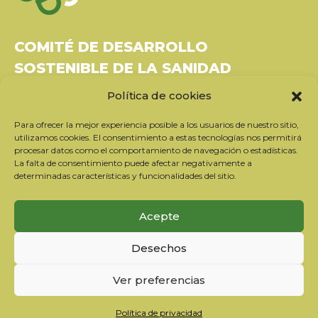
COMITÉ DE DESARROLLO
SOSTENIBLE DE LA SANIDAD
Política de cookies
Bâtiment Le Rubixco, 1 rue Bernard Maris
37270 Montlouis-sur-Loire
Para ofrecer la mejor experiencia posible a los usuarios de nuestro sitio,
Tel: 06 26 49 36 81 -
contact@c2ds.eu
utilizamos cookies. El consentimiento a estas tecnologías nos permitirá
procesar datos como el comportamiento de navegación o estadísticas.
La falta de consentimiento puede afectar negativamente a
Twitter
LinkedIn
Youtube
determinadas características y funcionalidades del sitio.
Suscríbase a nuestro boletín
Acepte
Nuestros socios
Desechos
Contactar con el equipo
Información jurídica
Ver preferencias
Política de privacidad
Política de cookies
Política de privacidad
ES