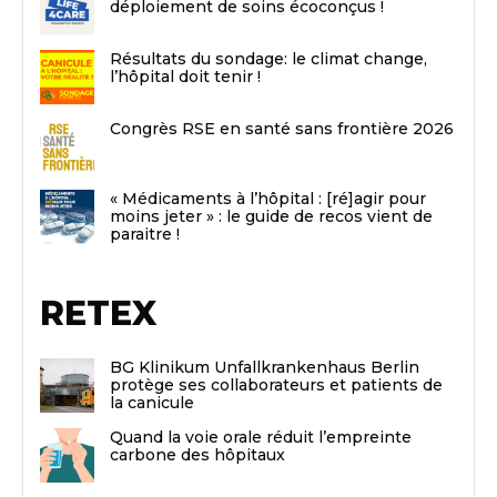
déploiement de soins écoconçus !
Résultats du sondage: le climat change,
l’hôpital doit tenir !
Congrès RSE en santé sans frontière 2026
« Médicaments à l’hôpital : [ré]agir pour
moins jeter » : le guide de recos vient de
paraitre !
RETEX
BG Klinikum Unfallkrankenhaus Berlin
protège ses collaborateurs et patients de
la canicule
Quand la voie orale réduit l’empreinte
carbone des hôpitaux