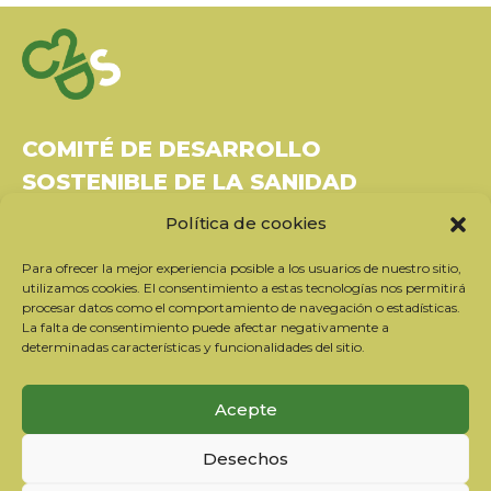
artículo
COMITÉ DE DESARROLLO
SOSTENIBLE DE LA SANIDAD
Política de cookies
Bâtiment Le Rubixco, 1 rue Bernard Maris
37270 Montlouis-sur-Loire
Para ofrecer la mejor experiencia posible a los usuarios de nuestro sitio,
Tel: 06 26 49 36 81 -
contact@c2ds.eu
utilizamos cookies. El consentimiento a estas tecnologías nos permitirá
procesar datos como el comportamiento de navegación o estadísticas.
La falta de consentimiento puede afectar negativamente a
Twitter
LinkedIn
Youtube
determinadas características y funcionalidades del sitio.
Suscríbase a nuestro boletín
Acepte
Nuestros socios
Desechos
Contactar con el equipo