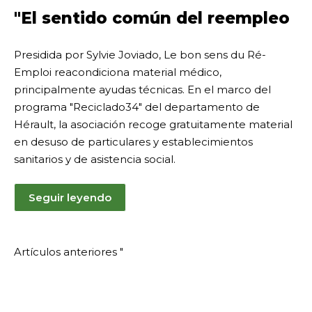
de
"El sentido común del reempleo
febrero
de
Presidida por Sylvie Joviado, Le bon sens du Ré-
2025
Emploi reacondiciona material médico,
principalmente ayudas técnicas. En el marco del
programa "Reciclado34" del departamento de
Hérault, la asociación recoge gratuitamente material
en desuso de particulares y establecimientos
sanitarios y de asistencia social.
Seguir leyendo
Navegación
Artículos anteriores "
por
el