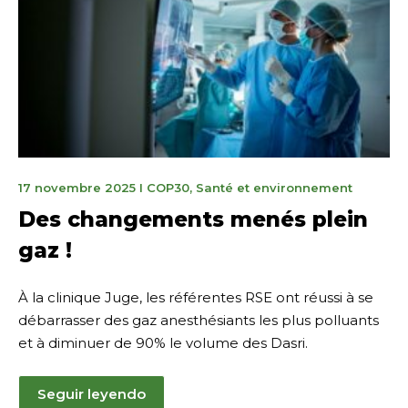
17
17 novembre 2025
I
COP30
,
Santé et environnement
novembre
Des changements menés plein
2025
gaz !
À la clinique Juge, les référentes RSE ont réussi à se
débarrasser des gaz anesthésiants les plus polluants
et à diminuer de 90% le volume des Dasri.
Seguir leyendo