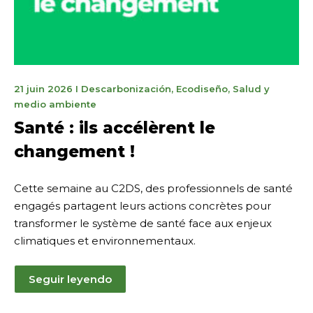
30
21 juin 2026
I
Descarbonización
,
Ecodiseño
,
Salud y
juin
medio ambiente
2026
Santé : ils accélèrent le
changement !
Cette semaine au C2DS, des professionnels de santé
engagés partagent leurs actions concrètes pour
transformer le système de santé face aux enjeux
climatiques et environnementaux.
Seguir leyendo