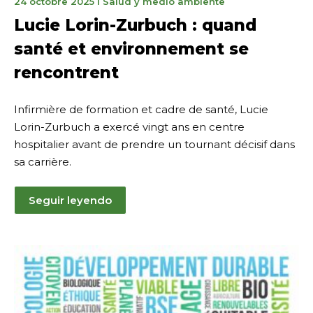
24
24 octobre 2025
I
Salud y medio ambiente
octobre
Lucie Lorin-Zurbuch : quand
2025
santé et environnement se
rencontrent
Infirmière de formation et cadre de santé, Lucie
Lorin-Zurbuch a exercé vingt ans en centre
hospitalier avant de prendre un tournant décisif dans
sa carrière.
Seguir leyendo