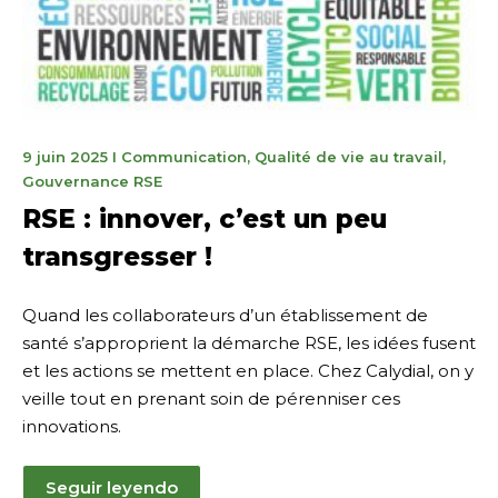
10
9 juin 2025
I
Communication
,
Qualité de vie au travail
,
de
Gouvernance RSE
junio
RSE : innover, c’est un peu
de
transgresser !
2025
Quand les collaborateurs d’un établissement de
santé s’approprient la démarche RSE, les idées fusent
et les actions se mettent en place. Chez Calydial, on y
veille tout en prenant soin de pérenniser ces
innovations.
Seguir leyendo