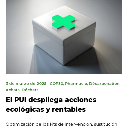
19
3 de marzo de 2025
I
COP30
,
Pharmacie
,
Décarbonation
,
novembre
Achats
,
Déchets
2025
El PUI despliega acciones
ecológicas y rentables
Optimización de los kits de intervención, sustitución