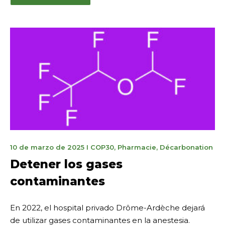
11
10 de marzo de 2025
I
COP30
,
Pharmacie
,
Décarbonation
novembre
Detener los gases
2025
contaminantes
En 2022, el hospital privado Drôme-Ardèche dejará
de utilizar gases contaminantes en la anestesia.