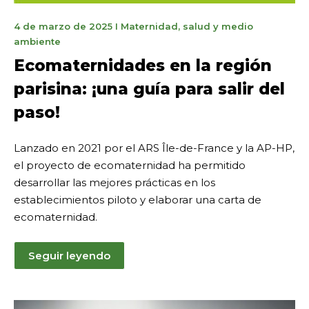
6
4 de marzo de 2025
I
Maternidad
,
salud y medio
de
ambiente
marzo
Ecomaternidades en la región
de
parisina: ¡una guía para salir del
2025
paso!
Lanzado en 2021 por el ARS Île-de-France y la AP-HP,
el proyecto de ecomaternidad ha permitido
desarrollar las mejores prácticas en los
establecimientos piloto y elaborar una carta de
ecomaternidad.
Seguir leyendo