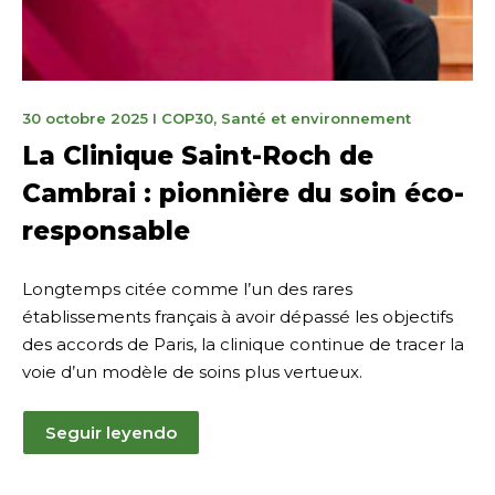
11
30 octobre 2025
I
COP30
,
Santé et environnement
novembre
La Clinique Saint-Roch de
2025
Cambrai : pionnière du soin éco-
responsable
Longtemps citée comme l’un des rares
établissements français à avoir dépassé les objectifs
des accords de Paris, la clinique continue de tracer la
voie d’un modèle de soins plus vertueux.
Seguir leyendo