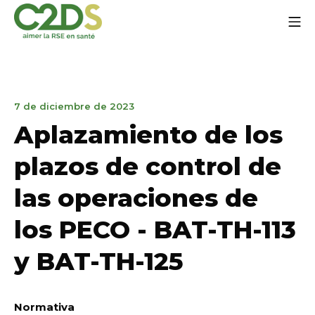
Ir
Me
al
contenido
C2DS
7
7 de diciembre de 2023
de
Aplazamiento de los
diciembre
de
plazos de control de
2023
las operaciones de
los PECO - BAT-TH-113
y BAT-TH-125
Normativa