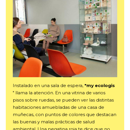
Instalado en una sala de espera,
"my ecologis
" llama la atención. En una vitrina de varios
pisos sobre ruedas, se pueden ver las distintas
habitaciones amuebladas de una casa de
muñecas, con puntos de colores que destacan
las buenas y malas prácticas de salud
ambiental. Una pegatina roja te dice que no