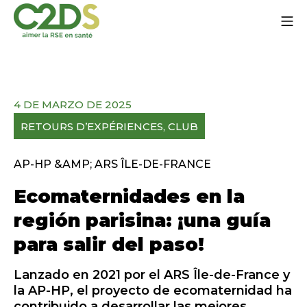
Ir
Me
al
contenido
C2DS
4 DE MARZO DE 2025
RETOURS D’EXPÉRIENCES
, 
CLUB
AP-HP &AMP; ARS ÎLE-DE-FRANCE
Ecomaternidades en la
región parisina: ¡una guía
para salir del paso!
Lanzado en 2021 por el ARS Île-de-France y
la AP-HP, el
proyecto de ecomaternidad
ha
contribuido a desarrollar las mejores