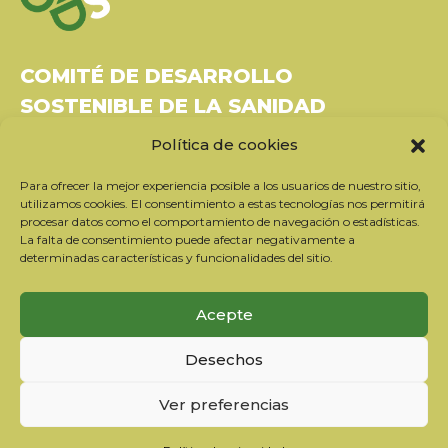
COMITÉ DE DESARROLLO
SOSTENIBLE DE LA SANIDAD
Política de cookies
Bâtiment Le Rubixco, 1 rue Bernard Maris
37270 Montlouis-sur-Loire
Para ofrecer la mejor experiencia posible a los usuarios de nuestro sitio,
Tel: 06 26 49 36 81 -
contact@c2ds.eu
utilizamos cookies. El consentimiento a estas tecnologías nos permitirá
procesar datos como el comportamiento de navegación o estadísticas.
La falta de consentimiento puede afectar negativamente a
Twitter
LinkedIn
Youtube
determinadas características y funcionalidades del sitio.
Suscríbase a nuestro boletín
Acepte
Nuestros socios
Desechos
Contactar con el equipo
Información jurídica
Ver preferencias
Política de privacidad
Política de cookies