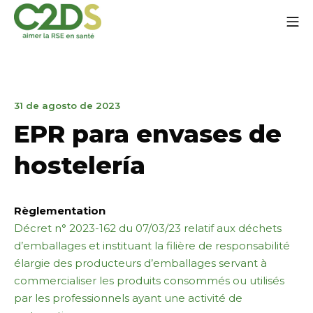
Ir
Me
al
contenido
C2DS
31
31 de agosto de 2023
de
EPR para envases de
agosto
de
hostelería
2023
Règlementation
Décret n° 2023-162 du 07/03/23 relatif aux déchets
d’emballages et instituant la filière de responsabilité
élargie des producteurs d’emballages servant à
commercialiser les produits consommés ou utilisés
par les professionnels ayant une activité de