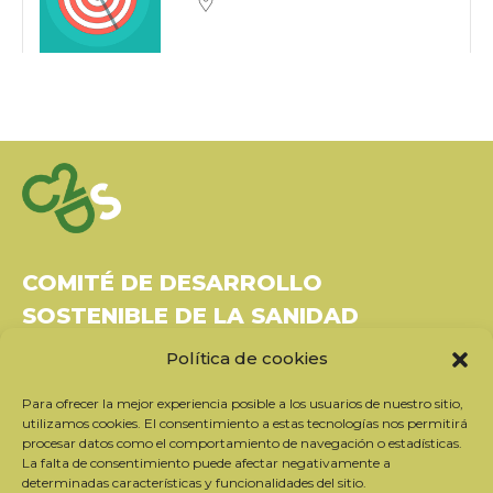
COMITÉ DE DESARROLLO
SOSTENIBLE DE LA SANIDAD
Política de cookies
Bâtiment Le Rubixco, 1 rue Bernard Maris
37270 Montlouis-sur-Loire
Para ofrecer la mejor experiencia posible a los usuarios de nuestro sitio,
Tel: 06 26 49 36 81 -
contact@c2ds.eu
utilizamos cookies. El consentimiento a estas tecnologías nos permitirá
procesar datos como el comportamiento de navegación o estadísticas.
La falta de consentimiento puede afectar negativamente a
Twitter
LinkedIn
Youtube
determinadas características y funcionalidades del sitio.